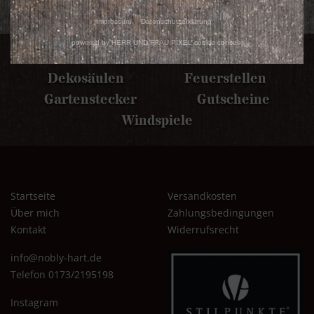
Impressum
Datenschutzerklärung
powered by HERR UND FRAU PIXEL cookie consent
Saison
Deko
Dekosäulen
Feuerstellen
Gartenstecker
Gutscheine
Windspiele
Startseite
Versandkosten
Über mich
Zahlungsbedingungen
Kontakt
Widerrufsrecht
info@nobly-hart.de
Telefon 0173/2195198
Instagram