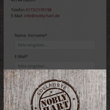
49744 Dalum
Telefon
0173/2195198
E-Mail:
info@nobly-hart.de
Name, Vorname*
E-Mail*
Nachricht*