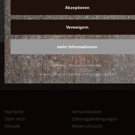
Akzeptieren
Verweigern
mehr Informationen
Saison
Deko
Dekosäulen
Feuerstellen
Impressum
Datenschutzerklärung
Gartenstecker
Gutscheine
powered by HERR UND FRAU PIXEL cookie consent
Windspiele
Startseite
Versandkosten
Über mich
Zahlungsbedingungen
Kontakt
Widerrufsrecht