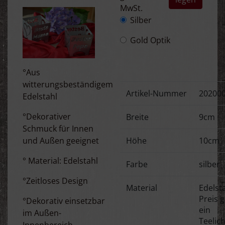
MwSt.
Silber
Gold Optik
°Aus
witterungsbeständigem
Artikel-Nummer
20200
Edelstahl
°Dekorativer
Breite
9cm
Schmuck für Innen
und Außen geeignet
Höhe
10cm
° Material: Edelstahl
Farbe
silber
°Zeitloses Design
Material
Edelsta
Preis gi
°Dekorativ einsetzbar
ein
im Außen-
Teelich
Innenbereich