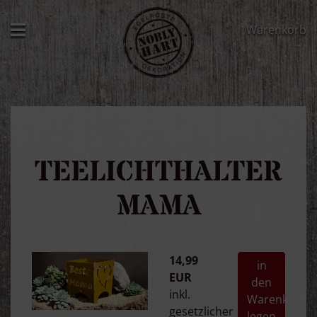
Warenkorb
TEELICHTHALTER
MAMA
14,99
in
EUR
den
inkl.
Warenkorb
gesetzlicher
legen