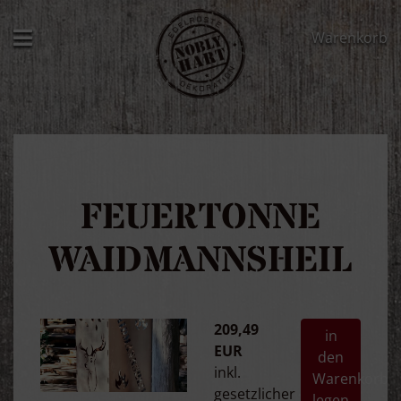
Warenkorb
FEUERTONNE
WAIDMANNSHEIL
209,49
in
EUR
den
inkl.
Warenkorb
gesetzlicher
legen