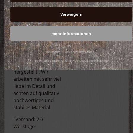
°Des Weiteren
Verweigern
können Sie bei uns
auch Säulen,
Feuertonnen, Stecker
mehr Informationen
und andere
Dekoartikel erwerben
Impressum
Datenschutzerklärung
.°Unsere Produkte
powered by HERR UND FRAU PIXEL cookie consent
werden selber
hergestellt,. Wir
arbeiten mit sehr viel
liebe im Detail und
achten auf qualitativ
hochwertiges und
stabiles Material.
°Versand: 2-3
Werktage