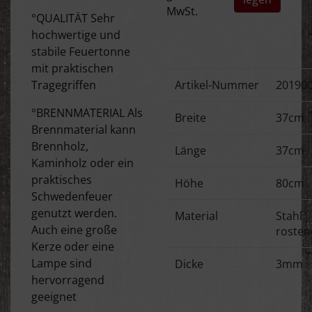
MwSt.
°QUALITÄT Sehr
hochwertige und
stabile Feuertonne
mit praktischen
Tragegriffen
Artikel-Nummer
20190
°BRENNMATERIAL Als
Breite
37cm
Brennmaterial kann
Brennholz,
Länge
37cm
Kaminholz oder ein
praktisches
Höhe
80cm
Schwedenfeuer
genutzt werden.
Material
Stahl
Auch eine große
rosten
Kerze oder eine
Lampe sind
Dicke
3mm
hervorragend
geeignet