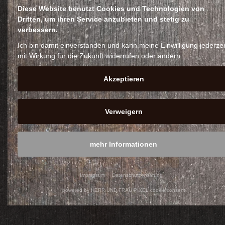
entstanden ist, sind
Diese Website benutzt Cookies und Technologien von
leichte
Dritten, um ihren Service anzubieten und stetig zu
Abweichungen von
verbessern.
den Bildern möglich
Ich bin damit einverstanden und kann meine Einwilligung jederzei
und gewollt.
mit Wirkung für die Zukunft widerrufen oder ändern.
• Der einzigartige
Akzeptieren
Hufeisenengel ist
auch erhältlich mit
einer Bodenplatte
Verweigern
aus Stah
°Sie erhalten ein
mehr Informationen
wirkliches Unikat.
Impressum
Datenschutzerklärung
powered by HERR UND FRAU PIXEL cookie consent