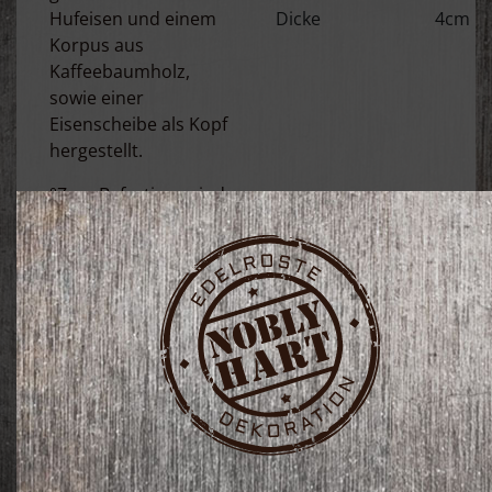
Hufeisen und einem
Dicke
4cm
Korpus aus
Kaffeebaumholz,
sowie einer
Eisenscheibe als Kopf
hergestellt.
°Zum Befestigen sind
an den Spitzen der
Flügel Löcher
reingebohrt.
°Ein schönes
Geschenk als
Glücksbringer und an
alle, die Engel lieben.
°Da dieser Engel in
Handarbeit