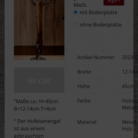
MwSt.
mit Bodenplatte
ohne Bodenplatte
Artikel-Nummer
20230
Breite
12-14
Höhe
45cm
Farbe
Holzop
°Maße ca.: H=45cm
Metall
B=12-14cm T=4cm
° Der Hufeisenengel
Material
Metall,
ist aus einem
Holz
gebrauchten